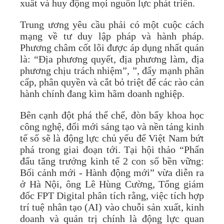
xuất và huy động mọi nguồn lực phát triển.
Trung ương yêu cầu phải có một cuộc cách
mạng về tư duy lập pháp và hành pháp.
Phương châm cốt lõi được áp dụng nhất quán
là: “Địa phương quyết, địa phương làm, địa
phương chịu trách nhiệm”, ”, đẩy mạnh phân
cấp, phân quyền và cắt bỏ triệt để các rào cản
hành chính đang kìm hãm doanh nghiệp.
Bên cạnh đột phá thể chế, đòn bẩy khoa học
công nghệ, đổi mới sáng tạo và nền tảng kinh
tế số sẽ là động lực chủ yếu để Việt Nam bứt
phá trong giai đoạn tới. Tại hội thảo “Phấn
đấu tăng trưởng kinh tế 2 con số bền vững:
Bối cảnh mới - Hành động mới” vừa diễn ra
ở Hà Nội, ông Lê Hùng Cường, Tổng giám
đốc FPT Digital phân tích rằng, việc tích hợp
trí tuệ nhân tạo (AI) vào chuỗi sản xuất, kinh
doanh và quản trị chính là động lực quan