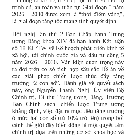
– chúng ta không thể tiếp tục đi theo một lộ
trình cũ, an toàn và tuần tự. Giai đoạn 5 năm
2026 – 2030 được xem là “thời điểm vàng”,
là giai đoạn tăng tốc mang tính quyết định.
Hội nghị lần thứ 2 Ban Chấp hành Trung
ương Đảng khóa XIV đã ban hành Kết luận
số 18-KL/TW về Kế hoạch phát triển kinh tế
xã hội, tài chính quốc gia và đầu tư công 5
năm 2026 – 2030. Văn kiện quan trọng này
ra đời trên cơ sở tích hợp sâu sắc Đề án về
các giải pháp chiến lược thúc đẩy tăng
trưởng “2 con số”. Đánh giá về quyết sách
này, ông Nguyễn Thanh Nghị, Ủy viên Bộ
Chính trị, Bí thư Trung ương Đảng, Trưởng
Ban Chính sách, chiến lược Trung ương
khẳng định, việc đặt ra mục tiêu tăng trưởng
ở mức hai con số (từ 10% trở lên) trong bối
cảnh thế giới đầy biến động là một quyết tâm
chính trị dựa trên những cơ sở khoa học và