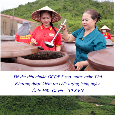
Để đạt tiêu chuẩn OCOP 5 sao, nước mắm Phú
Khương được kiểm tra chất lượng hàng ngày.
Ảnh: Hữu Quyết – TTXVN