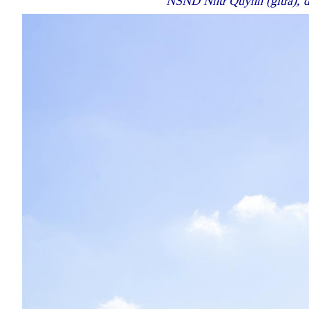
NSND Như Quỳnh (giữa), di