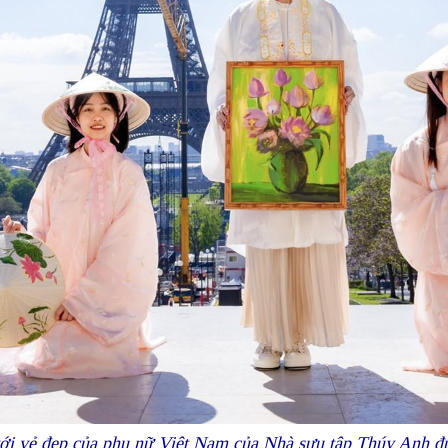
với vẻ đẹp của phụ nữ Việt Nam của Nhà sưu tập Thúy Anh đượ