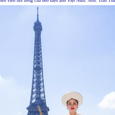
ễn viên nổi tiếng của nền điện ảnh Việt Nam. Ảnh: Trần Th