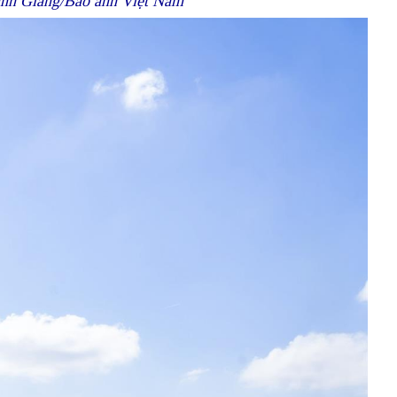
anh Giang/Báo ảnh Việt Nam