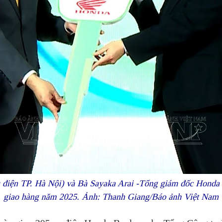
điện TP. Hà Nội) và Bà Sayaka Arai -Tổng giám đốc Honda V
giao hàng năm 2025. Ảnh: Thanh Giang/Báo ảnh Việt Nam