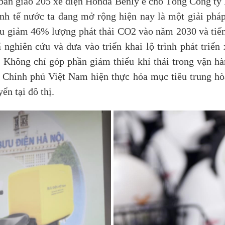
àn giao 205 xe điện Honda Benly e cho Tổng Công ty 
inh tế nước ta đang mở rộng hiện nay là một giải phá
êu giảm 46% lượng phát thải CO2 vào năm 2030 và tiến
nghiên cứu và đưa vào triển khai lộ trình phát triển
í. Không chỉ góp phần giảm thiểu khí thải trong vận h
 Chính phủ Việt Nam hiện thực hóa mục tiêu trung h
n tại đô thị.