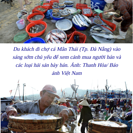
Du khách đi chợ cá Mân Thái (Tp. Đà Nẵng) vào
sáng sớm chủ yếu để xem cảnh mua người bán và
các loại hải sản bày bán. Ảnh: Thanh Hòa/ Báo
ảnh Việt Nam