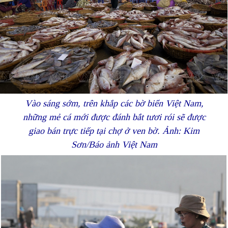
Vào sáng sớm, trên khắp các bờ biển Việt Nam,
những mẻ cá mới được đánh bắt tươi rói sẽ được
giao bán trực tiếp tại chợ ở ven bờ. Ảnh: Kim
Sơn/Báo ảnh Việt Nam