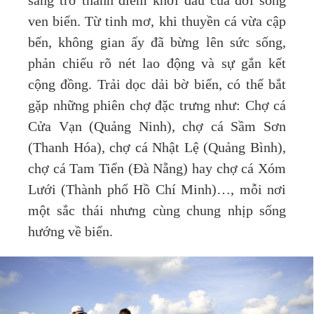
sáng trở thành điểm khởi đầu của đời sống
ven biển. Từ tinh mơ, khi thuyền cá vừa cập
bến, không gian ấy đã bừng lên sức sống,
phản chiếu rõ nét lao động và sự gắn kết
cộng đồng. Trải dọc dải bờ biển, có thể bắt
gặp những phiên chợ đặc trưng như: Chợ cá
Cửa Vạn (Quảng Ninh), chợ cá Sầm Sơn
(Thanh Hóa), chợ cá Nhật Lệ (Quảng Bình),
chợ cá Tam Tiến (Đà Nẵng) hay chợ cá Xóm
Lưới (Thành phố Hồ Chí Minh)…, mỗi nơi
một sắc thái nhưng cùng chung nhịp sống
hướng về biển.