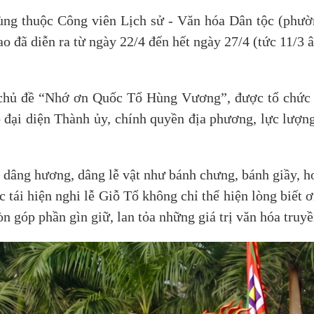
ùng thuộc Công viên Lịch sử - Văn hóa Dân tộc (phườn
ao đã diễn ra từ ngày 22/4 đến hết ngày 27/4 (tức 11/3 
ủ đề “Nhớ ơn Quốc Tổ Hùng Vương”, được tổ chức tr
ó đại diện Thành ủy, chính quyền địa phương, lực lượn
 dâng hương, dâng lễ vật như bánh chưng, bánh giầy, h
c tái hiện nghi lễ Giỗ Tổ không chỉ thể hiện lòng biết
n góp phần gìn giữ, lan tỏa những giá trị văn hóa truy