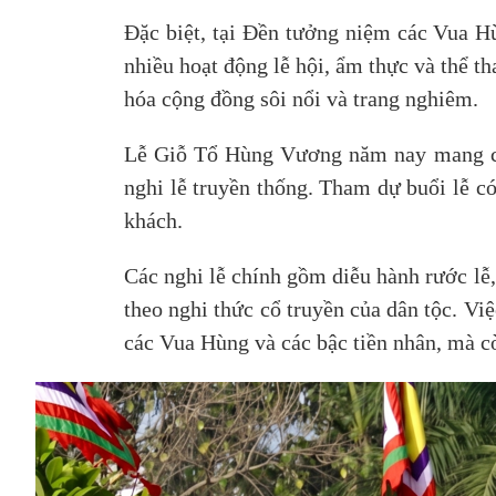
Đặc biệt, tại Đền tưởng niệm các Vua H
nhiều hoạt động lễ hội, ẩm thực và thể th
hóa cộng đồng sôi nổi và trang nghiêm.
Lễ Giỗ Tổ Hùng Vương năm nay mang ch
nghi lễ truyền thống. Tham dự buổi lễ c
khách.
Các nghi lễ chính gồm diễu hành rước lễ,
theo nghi thức cổ truyền của dân tộc. Việ
các Vua Hùng và các bậc tiền nhân, mà cò