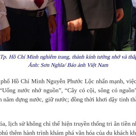
 Tp. Hồ Chí Minh nghiêm trang, thành kính tưởng nhớ và t
Ảnh: Sơn Nghĩa/ Báo ảnh Việt Nam
h phố Hồ Chí Minh Nguyễn Phước Lộc nhấn mạnh, việc
“Uống nước nhớ nguồn”, “Cây có cội, sông có nguồn”, 
n năm dựng nước, giữ nước; đồng thời khơi dậy tinh thầ
óa, lịch sử không chỉ thể hiện truyền thống tri ân tiền 
 phú thêm hành trình khám phá văn hóa của du khách k