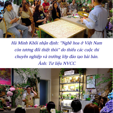
Hà Minh Khôi nhận định: "Nghề hoa ở Việt Nam
còn tương đối thiệt thòi" do thiếu các cuộc thi
chuyên nghiệp và trường lớp đào tạo bài bản.
Ảnh: Tư liệu NVCC