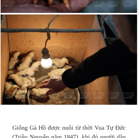
Giống Gà Hồ được nuôi từ thời Vua Tự Đức
(Triều Nguyễn năm 1847), khi đó người dân