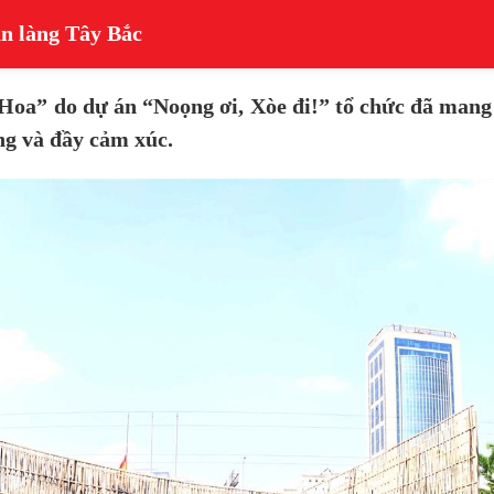
n làng Tây Bắc
e Hoa” do dự án “Noọng ơi, Xòe đi!” tổ chức đã man
ng và đầy cảm xúc.