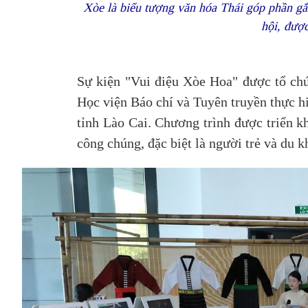
Xòe là biểu tượng văn hóa Thái góp phần gắ
hội, được
Sự kiện "Vui điệu Xòe Hoa" được tổ chứ
Học viện Báo chí và Tuyên truyền thực h
tỉnh Lào Cai. Chương trình được triển kh
công chúng, đặc biệt là người trẻ và du k