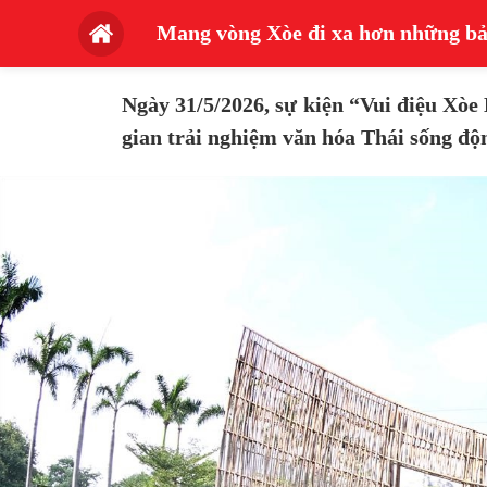
Mang vòng Xòe đi xa hơn những bả
Ngày 31/5/2026, sự kiện “Vui điệu Xò
gian trải nghiệm văn hóa Thái sống độ