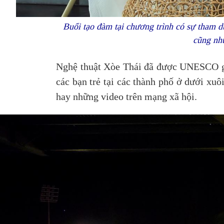
Buổi tạo đàm tại chương trình có sự tham 
cũng nh
Nghệ thuật Xòe Thái đã được UNESCO ghi 
các bạn trẻ tại các thành phố ở dưới xu
hay những video trên mạng xã hội.