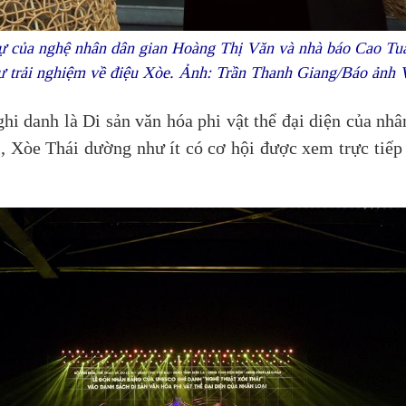
dự của nghệ nhân dân gian Hoàng Thị Văn và nhà báo Cao Tuấ
ư trải nghiệm về điệu Xòe. Ảnh: Trần Thanh Giang/Báo ảnh 
danh là Di sản văn hóa phi vật thể đại diện của nhân 
ôi, Xòe Thái dường như ít có cơ hội được xem trực tiếp