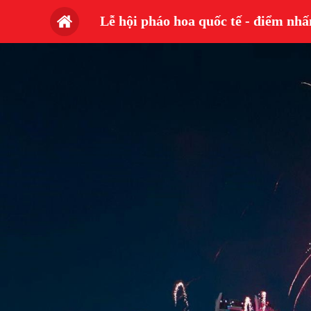
Lễ hội pháo hoa quốc tế - điểm nh