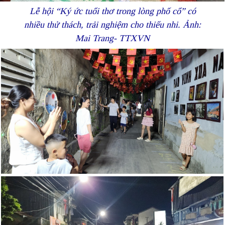
Lễ hội “Ký ức tuổi thơ trong lòng phố cổ” có
nhiều thử thách, trải nghiệm cho thiếu nhi. Ảnh:
Mai Trang- TTXVN