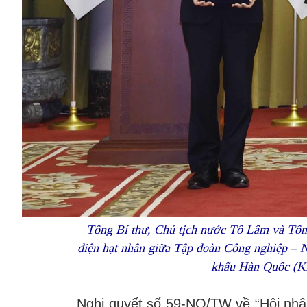
Tổng Bí thư, Chủ tịch nước Tô Lâm và Tổn
điện hạt nhân giữa Tập đoàn Công nghiệp –
khẩu Hàn Quốc (K
Nghị quyết số 59-NQ/TW về “Hội nhập