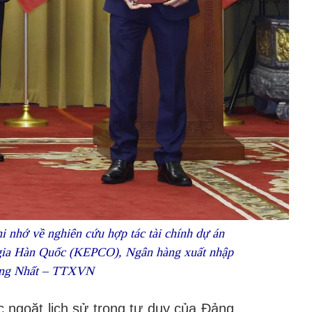
nhớ về nghiên cứu hợp tác tài chính dự án
 gia Hàn Quốc (KEPCO), Ngân hàng xuất nhập
ống Nhất – TTXVN
 ngoặt lịch sử trong tư duy của Đảng