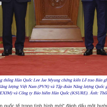
g thống Hàn Quốc Lee Jae Myung chứng kiến Lễ trao Bản ghi 
 Năng lượng Việt Nam (PVN) và Tập đoàn Năng lượng Quốc
EXIM) và Công ty Bảo hiểm Hàn Quốc (KSURE). Ảnh: Th
 quốc tế trong tình hình mới” đánh dấu một bước