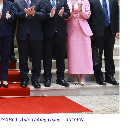
 (USABC). Ảnh: Dương Giang – TTXVN