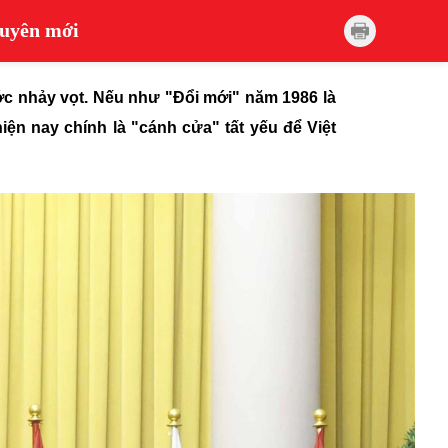
guyên mới
ớc nhảy vọt. Nếu như "Đổi mới" năm 1986 là
iện nay chính là "cánh cửa" tất yếu để Việt