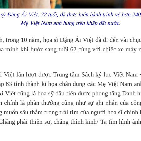
ỹ Đặng Ái Việt, 72 tuổi, đã thực hiện hành trình vẽ hơn 24
Mẹ Việt Nam anh hùng trên khắp đất nước.
, trong 10 năm, họa sĩ Đặng Ái Việt đã đi đến vài chục
ủa mình khi bước sang tuổi 62 cùng với chiếc xe máy nh
 Việt lần lượt được Trung tâm Sách kỷ lục Việt Nam 
ắp 63 tỉnh thành kí họa chân dung các Mẹ Việt Nam an
 Việt cũng là họa sỹ đầu tiên được phong tặng Danh h
n chính là phần thưởng cũng như sự ghi nhận của cộn
ng muốn sâu thẳm trong trái tim của người họa sĩ chính
 Chẳng phải thiền sư, chẳng thỉnh kinh/ Ta tìm hình ả