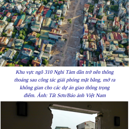
Khu vực ngõ 310 Nghi Tàm dần trở nên thông
thoáng sau công tác giải phóng mặt bằng, mở ra
không gian cho các dự án giao thông trọng
điểm. Ảnh: Tất Sơn/Báo ảnh Việt Nam