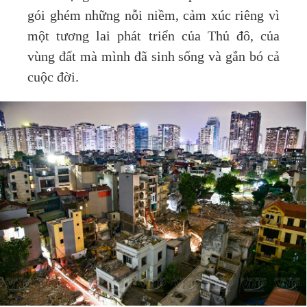
gói ghém những nỗi niềm, cảm xúc riêng vì
một tương lai phát triển của Thủ đô, của
vùng đất mà mình đã sinh sống và gắn bó cả
cuộc đời.