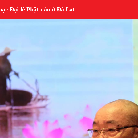
mạc Đại lễ Phật đản ở Đà Lạt