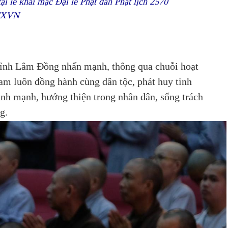
i lễ khai mạc Đại lễ Phật đản Phật lịch 2570
TTXVN
 tỉnh Lâm Đồng nhấn mạnh, thông qua chuỗi hoạt
am luôn đồng hành cùng dân tộc, phát huy tinh
ành mạnh, hướng thiện trong nhân dân, sống trách
g.