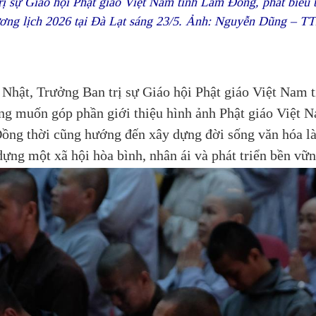
sự Giáo hội Phật giáo Việt Nam tỉnh Lâm Đồng, phát biểu tạ
ơng lịch 2026 tại Đà Lạt sáng 23/5. Ảnh: Nguyễn Dũng – 
 Nhật, Trưởng Ban trị sự Giáo hội Phật giáo Việt Nam
ng muốn góp phần giới thiệu hình ảnh Phật giáo Việt N
 Đồng thời cũng hướng đến xây dựng đời sống văn hóa l
ng một xã hội hòa bình, nhân ái và phát triển bền vữn