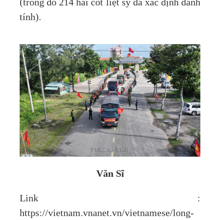
(trong đó 214 hài cốt liệt sỹ đã xác định danh
tính).
Văn Sĩ
Link :
https://vietnam.vnanet.vn/vietnamese/long-