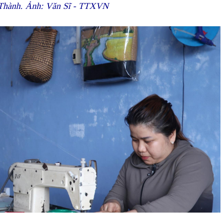
g Thành. Ảnh: Văn Sĩ - TTXVN