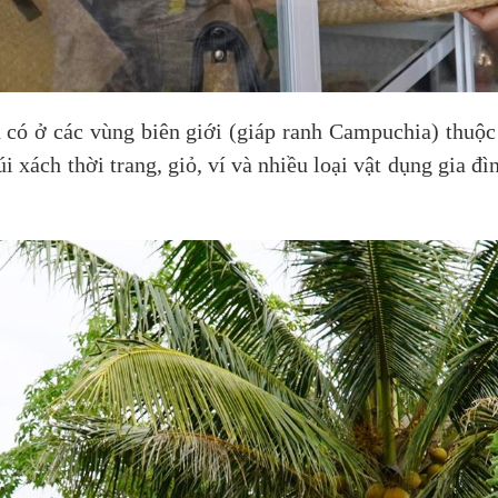
 có ở các vùng biên giới (giáp ranh Campuchia) thuộc
i xách thời trang, giỏ, ví và nhiều loại vật dụng gia đì