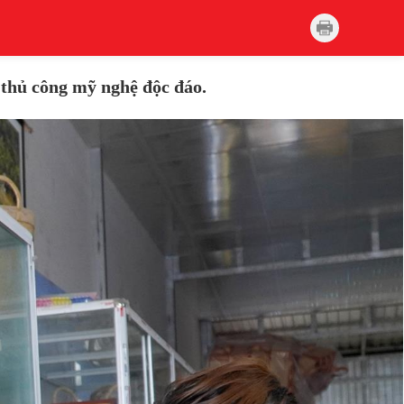
 thủ công mỹ nghệ độc đáo.