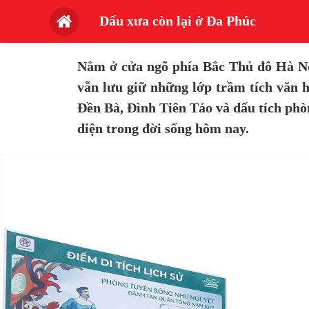
Dấu xưa còn lại ở Đa Phúc
Nằm ở cửa ngõ phía Bắc Thủ đô Hà Nội
vẫn lưu giữ những lớp trầm tích văn h
Đền Bà, Đình Tiên Tảo và dấu tích ph
diện trong đời sống hôm nay.