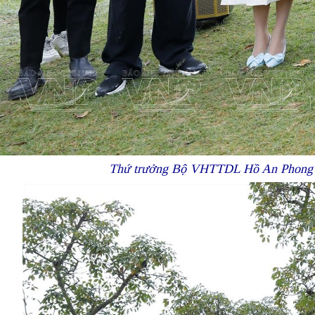
Thứ trưởng Bộ VHTTDL Hồ An Phong nói