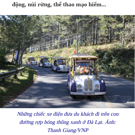
động, núi rừng, thể thao mạo hiểm...
Những chiếc xe điện đưa du khách đi trên con
đường rợp bóng thông xanh ở Đà Lạt. Ảnh:
Thanh Giang/VNP