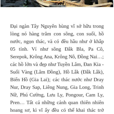
Đại ngàn Tây Nguyên hùng vĩ sở hữu trong
lòng nó hàng trăm con sông, con suối, hồ
nước, ngọn thác, và có đều hầu như ở khắp
05 tỉnh. Ví như sông Đắk Bla, Pa Cô,
Serepok, Krông Ana, Krông Nô, Đồng Nai…;
các hồ lớn và đẹp như Tuyền Lâm, Đan Kia -
Suối Vàng (Lâm Đồng), Hồ Lắk (Đắk Lắk),
Biển Hồ (Gia Lai); các thác nước như Dray
Nur, Dray Sap, Liêng Nung, Gia Long, Trinh
Nữ, Phú Cường, Lưu Ly, Pongour, Cam Ly,
Pren… Tất cả những cảnh quan thiên nhiên
hoang sơ, kì vĩ ấy đều có thể khai thác trở