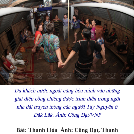
Du khách nước ngoài cùng hòa mình vào những
giai điệu cồng chiêng được trình diễn trong ngôi
nhà dài truyền thống của người Tây Nguyên ở
Đắk Lắk. Ảnh: Công Đạt/VNP
Bài: Thanh Hòa
Ảnh: Công Đạt, Thanh