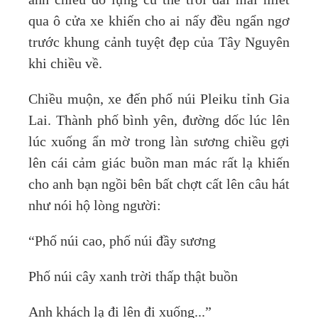
ánh chiều đỏ lựng cứ thế trôi dài mải miết
qua ô cửa xe khiến cho ai nấy đều ngẩn ngơ
trước khung cảnh tuyệt đẹp của Tây Nguyên
khi chiều về.
Chiều muộn, xe đến phố núi Pleiku tỉnh Gia
Lai. Thành phố bình yên, đường dốc lúc lên
lúc xuống ẩn mờ trong làn sương chiều gợi
lên cái cảm giác buồn man mác rất lạ khiến
cho anh bạn ngồi bên bất chợt cất lên câu hát
như nói hộ lòng người:
“Phố núi cao, phố núi đầy sương
Phố núi cây xanh trời thấp thật buồn
Anh khách lạ đi lên đi xuống...”