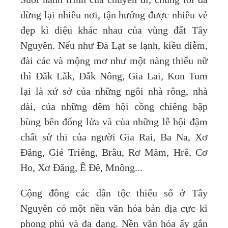
Suốt hành trình của chuyến đi, chúng tôi đã
dừng lại nhiều nơi, tận hưởng được nhiều vẻ
đẹp kì diệu khác nhau của vùng đất Tây
Nguyên. Nếu như Đà Lạt se lạnh, kiều diễm,
đài các và mộng mơ như một nàng thiếu nữ
thì Đắk Lắk, Đắk Nông, Gia Lai, Kon Tum
lại là xứ sở của những ngôi nhà rông, nhà
dài, của những đêm hội cồng chiêng bập
bùng bên đống lửa và của những lễ hội đậm
chất sử thi của người Gia Rai, Ba Na, Xơ
Đăng, Giẻ Triêng, Brâu, Rơ Măm, Hrê, Cơ
Ho, Xơ Đăng, Ê Đê, Mnông...
Cộng đồng các dân tộc thiểu số ở Tây
Nguyên có một nền văn hóa bản địa cực kì
phong phú và đa dạng. Nền văn hóa ấy gắn