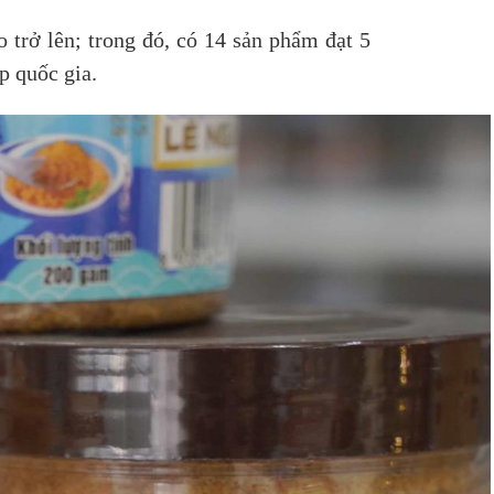
rở lên; trong đó, có 14 sản phẩm đạt 5
p quốc gia.