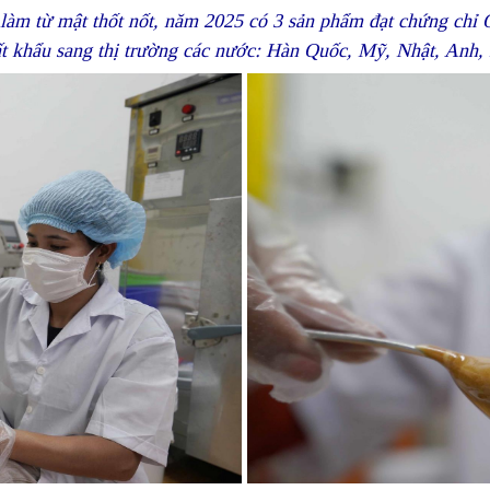
m từ mật thốt nốt, năm 2025 có 3 sản phẩm đạt chứng chỉ OCO
uất khẩu sang thị trường các nước: Hàn Quốc, Mỹ, Nhật, A