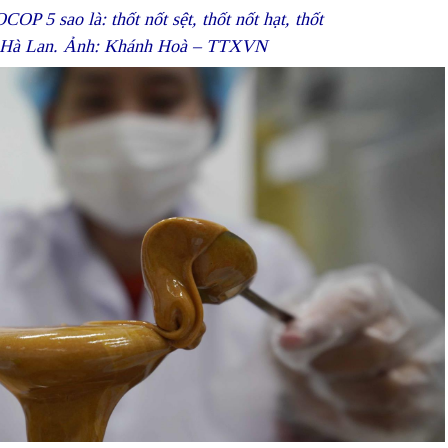
P 5 sao là: thốt nốt sệt, thốt nốt hạt, thốt
nh, Hà Lan. Ảnh: Khánh Hoà – TTXVN