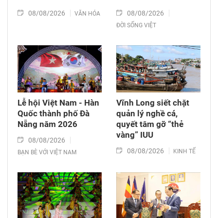
08/08/2026
08/08/2026
VĂN HÓA
ĐỜI SỐNG VIỆT
Lễ hội Việt Nam - Hàn
Vĩnh Long siết chặt
Quốc thành phố Đà
quản lý nghề cá,
Nẵng năm 2026
quyết tâm gỡ “thẻ
vàng” IUU
08/08/2026
08/08/2026
KINH TẾ
BẠN BÈ VỚI VIỆT NAM