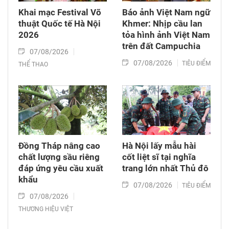
Khai mạc Festival Võ
Báo ảnh Việt Nam ngữ
thuật Quốc tế Hà Nội
Khmer: Nhịp cầu lan
2026
tỏa hình ảnh Việt Nam
trên đất Campuchia
07/08/2026
07/08/2026
TIÊU ĐIỂM
THỂ THAO
Đồng Tháp nâng cao
Hà Nội lấy mẫu hài
chất lượng sầu riêng
cốt liệt sĩ tại nghĩa
đáp ứng yêu cầu xuất
trang lớn nhất Thủ đô
khẩu
07/08/2026
TIÊU ĐIỂM
07/08/2026
THƯƠNG HIỆU VIỆT