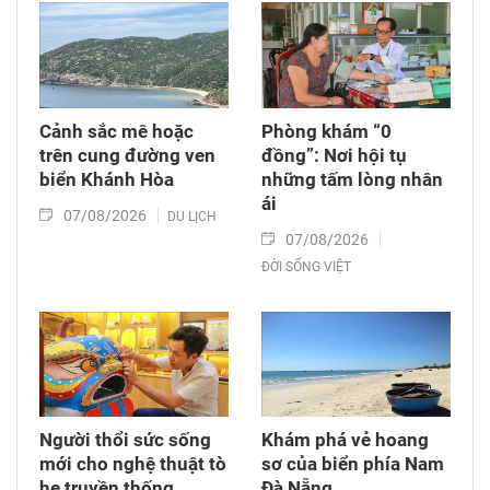
Cảnh sắc mê hoặc
Phòng khám “0
trên cung đường ven
đồng”: Nơi hội tụ
biển Khánh Hòa
những tấm lòng nhân
ái
07/08/2026
DU LỊCH
07/08/2026
ĐỜI SỐNG VIỆT
Người thổi sức sống
Khám phá vẻ hoang
mới cho nghệ thuật tò
sơ của biển phía Nam
he truyền thống
Đà Nẵng