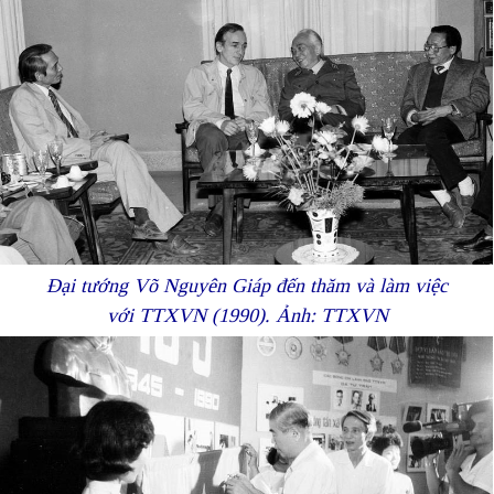
Đại tướng Võ Nguyên Giáp đến thăm và làm việc
với TTXVN (1990). Ảnh: TTXVN