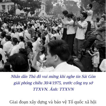
Nhân dân Thủ đô vui mừng khi nghe tin Sài Gòn
giải phóng chiều 30/4/1975, trước cổng trụ sở
TTXVN. Ảnh: TTXVN
Giai đoạn xây dựng và bảo vệ Tổ quốc xã hội