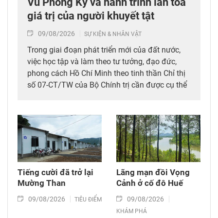
Vũ Phong Kỳ và hành trình lan tỏa
giá trị của người khuyết tật
09/08/2026
SỰ KIỆN & NHÂN VẬT
Trong giai đoạn phát triển mới của đất nước,
việc học tập và làm theo tư tưởng, đạo đức,
phong cách Hồ Chí Minh theo tinh thần Chỉ thị
số 07-CT/TW của Bộ Chính trị cần được cụ thể
hóa bằng những việc làm thiết thực, lan tỏa
tinh thần trách nhiệm, ý chí cống hiến và khát
vọng phụng sự Tổ quốc, phục vụ nhân dân.
Hành trình của thầy giáo Vũ Phong Kỳ từ một
học viên ngồi xe lăn trở thành người đào tạo
nghề, truyền cảm hứng và đồng hành cùng
cộng đồng người khuyết tật là minh chứng sinh
Tiếng cười đã trở lại
Lãng mạn đồi Vọng
động cho việc học và làm theo Bác bằng tinh
Mường Than
Cảnh ở cố đô Huế
thần nhân ái, ý chí vượt khó và sự tận tâm vì
09/08/2026
09/08/2026
TIÊU ĐIỂM
cộng đồng.
KHÁM PHÁ