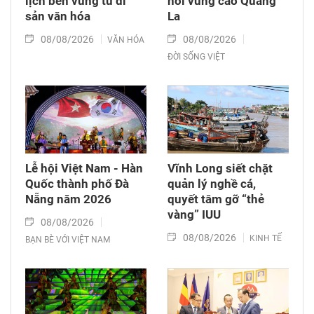
lịch bền vững từ di
nơi vùng cao Quảng
sản văn hóa
La
08/08/2026
08/08/2026
VĂN HÓA
ĐỜI SỐNG VIỆT
Lễ hội Việt Nam - Hàn
Vĩnh Long siết chặt
Quốc thành phố Đà
quản lý nghề cá,
Nẵng năm 2026
quyết tâm gỡ “thẻ
vàng” IUU
08/08/2026
08/08/2026
KINH TẾ
BẠN BÈ VỚI VIỆT NAM