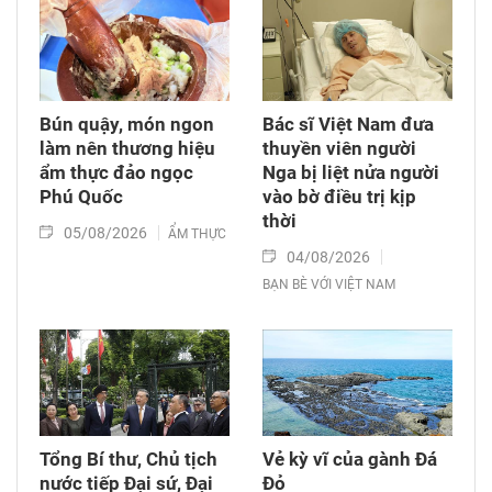
Bún quậy, món ngon
Bác sĩ Việt Nam đưa
làm nên thương hiệu
thuyền viên người
ẩm thực đảo ngọc
Nga bị liệt nửa người
Phú Quốc
vào bờ điều trị kịp
thời
05/08/2026
ẨM THỰC
04/08/2026
BẠN BÈ VỚI VIỆT NAM
Tổng Bí thư, Chủ tịch
Vẻ kỳ vĩ của gành Đá
nước tiếp Đại sứ, Đại
Đỏ