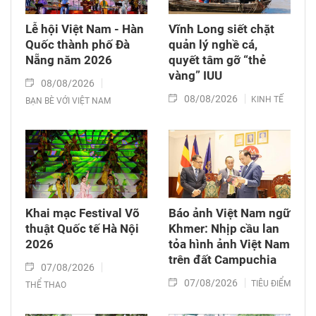
Lễ hội Việt Nam - Hàn
Vĩnh Long siết chặt
Quốc thành phố Đà
quản lý nghề cá,
Nẵng năm 2026
quyết tâm gỡ “thẻ
vàng” IUU
08/08/2026
08/08/2026
KINH TẾ
BẠN BÈ VỚI VIỆT NAM
Khai mạc Festival Võ
Báo ảnh Việt Nam ngữ
thuật Quốc tế Hà Nội
Khmer: Nhịp cầu lan
2026
tỏa hình ảnh Việt Nam
trên đất Campuchia
07/08/2026
07/08/2026
TIÊU ĐIỂM
THỂ THAO