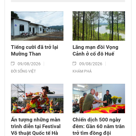
tinh thần trách nhiệm, ý chí cống hiến và khát
vọng phụng sự Tổ quốc, phục vụ nhân dân.
Hành trình của thầy giáo Vũ Phong Kỳ từ một
học viên ngồi xe lăn trở thành người đào tạo
nghề, truyền cảm hứng và đồng hành cùng
cộng đồng người khuyết tật là minh chứng sinh
Tiếng cười đã trở lại
Lãng mạn đồi Vọng
động cho việc học và làm theo Bác bằng tinh
Mường Than
Cảnh ở cố đô Huế
thần nhân ái, ý chí vượt khó và sự tận tâm vì
09/08/2026
09/08/2026
cộng đồng.
ĐỜI SỐNG VIỆT
KHÁM PHÁ
Ấn tượng những màn
Chiến dịch 500 ngày
trình diễn tại Festival
đêm: Gần 60 năm trăn
Võ thuật Quốc tế Hà
trở tìm đồng đội