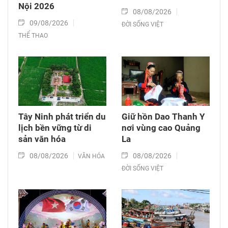
Nội 2026
08/08/2026
09/08/2026
ĐỜI SỐNG VIỆT
THỂ THAO
Tây Ninh phát triển du
Giữ hồn Dao Thanh Y
lịch bền vững từ di
nơi vùng cao Quảng
sản văn hóa
La
08/08/2026
08/08/2026
VĂN HÓA
ĐỜI SỐNG VIỆT