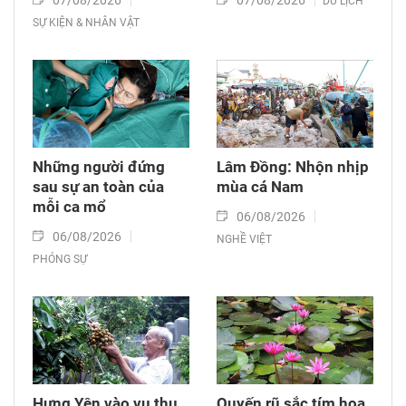
07/08/2026
07/08/2026
DU LỊCH
SỰ KIỆN & NHÂN VẬT
Những người đứng
Lâm Đồng: Nhộn nhịp
sau sự an toàn của
mùa cá Nam
mỗi ca mổ
06/08/2026
06/08/2026
NGHỀ VIỆT
PHÓNG SỰ
Hưng Yên vào vụ thu
Quyến rũ sắc tím hoa