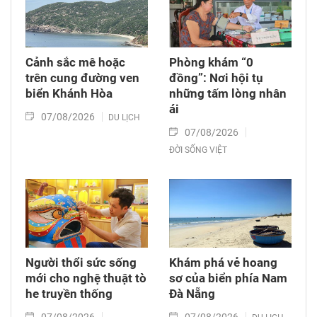
Cảnh sắc mê hoặc
Phòng khám “0
trên cung đường ven
đồng”: Nơi hội tụ
biển Khánh Hòa
những tấm lòng nhân
ái
07/08/2026
DU LỊCH
07/08/2026
ĐỜI SỐNG VIỆT
Người thổi sức sống
Khám phá vẻ hoang
mới cho nghệ thuật tò
sơ của biển phía Nam
he truyền thống
Đà Nẵng