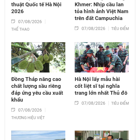
thuật Quốc tế Hà Nội
Khmer: Nhịp cầu lan
2026
tỏa hình ảnh Việt Nam
trên đất Campuchia
07/08/2026
07/08/2026
TIÊU ĐIỂM
THỂ THAO
Đồng Tháp nâng cao
Hà Nội lấy mẫu hài
chất lượng sầu riêng
cốt liệt sĩ tại nghĩa
đáp ứng yêu cầu xuất
trang lớn nhất Thủ đô
khẩu
07/08/2026
TIÊU ĐIỂM
07/08/2026
THƯƠNG HIỆU VIỆT