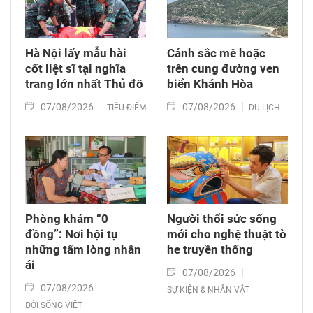
Hà Nội lấy mẫu hài
Cảnh sắc mê hoặc
cốt liệt sĩ tại nghĩa
trên cung đường ven
trang lớn nhất Thủ đô
biển Khánh Hòa
07/08/2026
07/08/2026
TIÊU ĐIỂM
DU LỊCH
Phòng khám “0
Người thổi sức sống
đồng”: Nơi hội tụ
mới cho nghệ thuật tò
những tấm lòng nhân
he truyền thống
ái
07/08/2026
07/08/2026
SỰ KIỆN & NHÂN VẬT
ĐỜI SỐNG VIỆT