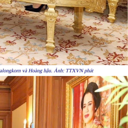
iralongkorn và Hoàng hậu. Ảnh: TTXVN phát