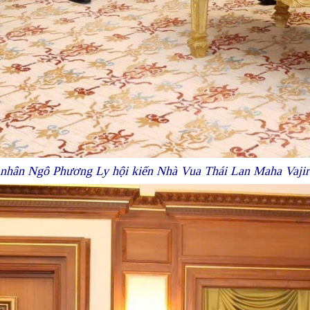
 nhân Ngô Phương Ly hội kiến Nhà Vua Thái Lan Maha Vaj