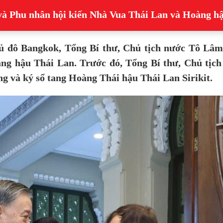
và Phu nhân hội kiến Nhà Vua Thái Lan và Hoàng h
hủ đô Bangkok, Tổng Bí thư, Chủ tịch nước Tô Lâ
g hậu Thái Lan. Trước đó, Tổng Bí thư, Chủ tịch
ng và ký sổ tang Hoàng Thái hậu Thái Lan Sirikit.