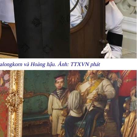
iralongkorn và Hoàng hậu. Ảnh: TTXVN phát