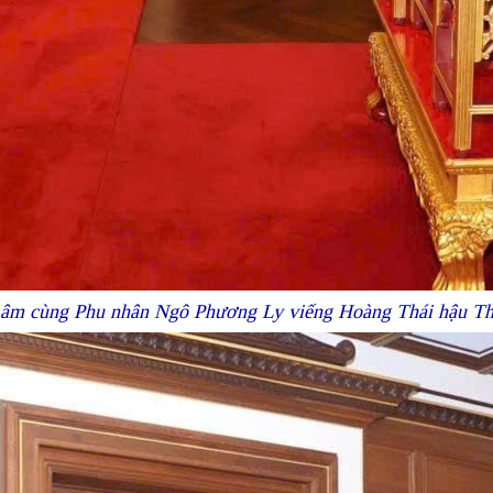
Lâm cùng Phu nhân Ngô Phương Ly viếng Hoàng Thái hậu Th