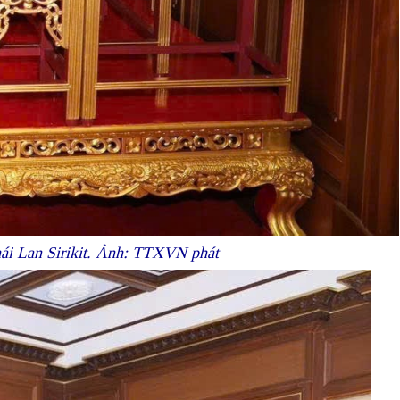
ái Lan Sirikit. Ảnh: TTXVN phát