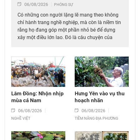
06/08/2026
PHÓNG SỰ
Có những con người lặng lẽ mang theo không
chỉ hành trang nghề nghiệp, mà còn là niềm tin
rằng họ đang góp một phần nhỏ bé để dựng
xây một điều lớn lao. Đó là câu chuyện của
những người làm công tác gây mê hồi sức tại
Bệnh viện Bạch Mai – Cơ sở Ninh Bình.
Lâm Đồng: Nhộn nhịp
Hưng Yên vào vụ thu
mùa cá Nam
hoạch nhãn
06/08/2026
06/08/2026
NGHỀ VIỆT
TIỀM NĂNG ĐỊA PHƯƠNG