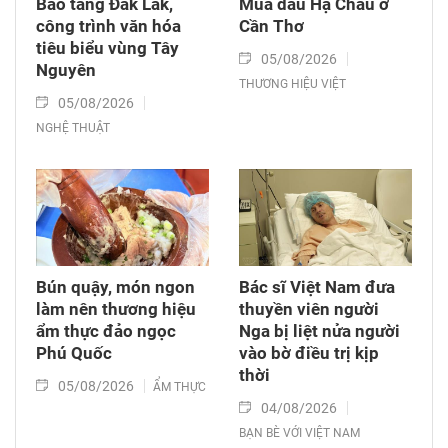
Bảo tàng Đắk Lắk,
Mùa dâu Hạ Châu ở
công trình văn hóa
Cần Thơ
tiêu biểu vùng Tây
05/08/2026
Nguyên
THƯƠNG HIỆU VIỆT
05/08/2026
NGHỆ THUẬT
Bún quậy, món ngon
Bác sĩ Việt Nam đưa
làm nên thương hiệu
thuyền viên người
ẩm thực đảo ngọc
Nga bị liệt nửa người
Phú Quốc
vào bờ điều trị kịp
thời
05/08/2026
ẨM THỰC
04/08/2026
BẠN BÈ VỚI VIỆT NAM