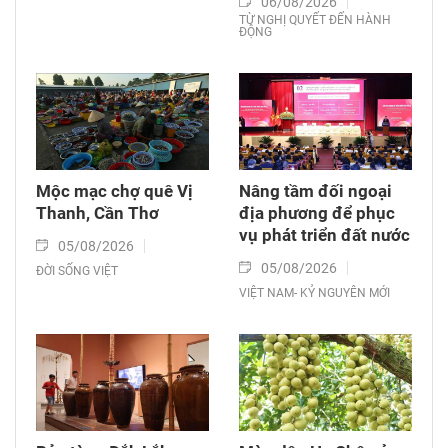
06/08/2026
TỪ NGHỊ QUYẾT ĐẾN HÀNH
ĐỘNG
Mộc mạc chợ quê Vị
Nâng tầm đối ngoại
Thanh, Cần Thơ
địa phương để phục
vụ phát triển đất nước
05/08/2026
05/08/2026
ĐỜI SỐNG VIỆT
VIỆT NAM- KỶ NGUYÊN MỚI