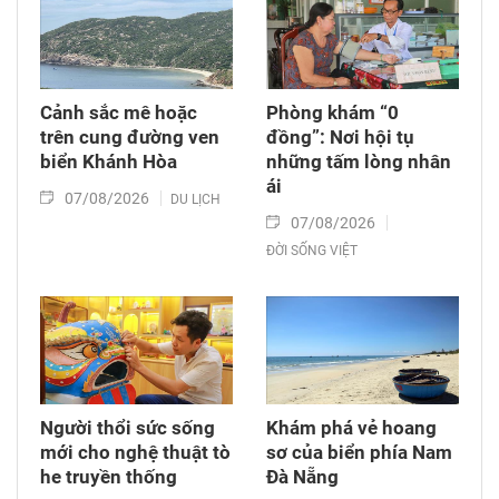
Cảnh sắc mê hoặc
Phòng khám “0
trên cung đường ven
đồng”: Nơi hội tụ
biển Khánh Hòa
những tấm lòng nhân
ái
07/08/2026
DU LỊCH
07/08/2026
ĐỜI SỐNG VIỆT
Người thổi sức sống
Khám phá vẻ hoang
mới cho nghệ thuật tò
sơ của biển phía Nam
he truyền thống
Đà Nẵng