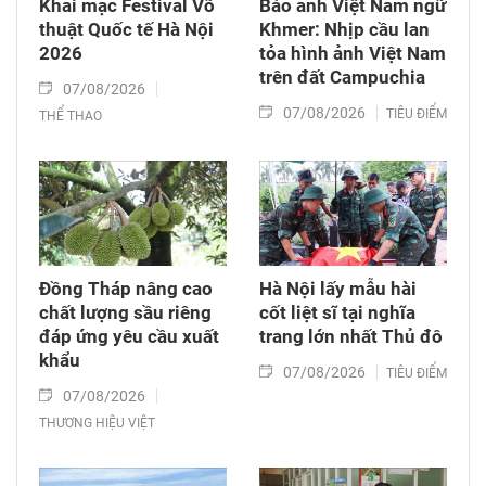
Khai mạc Festival Võ
Báo ảnh Việt Nam ngữ
thuật Quốc tế Hà Nội
Khmer: Nhịp cầu lan
2026
tỏa hình ảnh Việt Nam
trên đất Campuchia
07/08/2026
07/08/2026
TIÊU ĐIỂM
THỂ THAO
Đồng Tháp nâng cao
Hà Nội lấy mẫu hài
chất lượng sầu riêng
cốt liệt sĩ tại nghĩa
đáp ứng yêu cầu xuất
trang lớn nhất Thủ đô
khẩu
07/08/2026
TIÊU ĐIỂM
07/08/2026
THƯƠNG HIỆU VIỆT