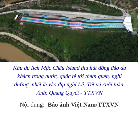
Khu du lịch Mộc Châu Island thu hút đông đảo du
khách trong nước, quốc tế tới tham quan, nghỉ
dưỡng, nhất là vào dịp nghỉ Lễ, Tết và cuối tuần.
Ảnh: Quang Quyết - TTXVN
Báo ảnh Việt Nam/TTXVN
Nội dung: