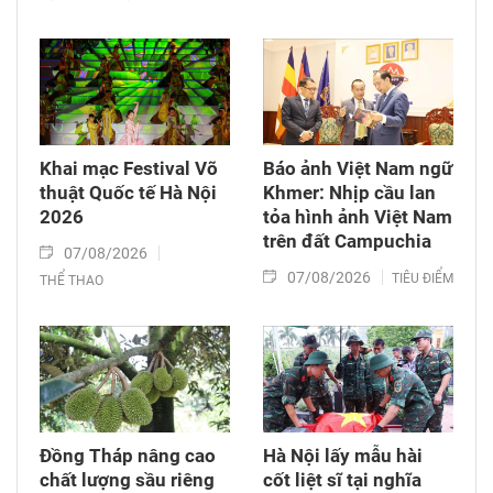
Khai mạc Festival Võ
Báo ảnh Việt Nam ngữ
thuật Quốc tế Hà Nội
Khmer: Nhịp cầu lan
2026
tỏa hình ảnh Việt Nam
trên đất Campuchia
07/08/2026
07/08/2026
TIÊU ĐIỂM
THỂ THAO
Đồng Tháp nâng cao
Hà Nội lấy mẫu hài
chất lượng sầu riêng
cốt liệt sĩ tại nghĩa