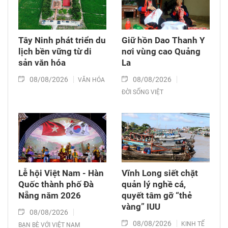
Tây Ninh phát triển du
Giữ hồn Dao Thanh Y
lịch bền vững từ di
nơi vùng cao Quảng
sản văn hóa
La
08/08/2026
08/08/2026
VĂN HÓA
ĐỜI SỐNG VIỆT
Lễ hội Việt Nam - Hàn
Vĩnh Long siết chặt
Quốc thành phố Đà
quản lý nghề cá,
Nẵng năm 2026
quyết tâm gỡ “thẻ
vàng” IUU
08/08/2026
08/08/2026
KINH TẾ
BẠN BÈ VỚI VIỆT NAM