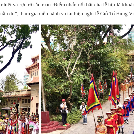
hiệt và rực rỡ sắc màu. Điểm nhấn nổi bật của lễ hội là khoảng
tuần du”, tham gia diễu hành và tái hiện nghi lễ Giỗ Tổ Hùng V