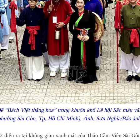
đề “Bách Việt thăng hoa” trong khuôn khổ Lễ hội Sắc màu vă
phường Sài Gòn, Tp. Hồ Chí Minh). Ảnh: Sơn Nghĩa/Báo ản
 2 diễn ra tại không gian xanh mát của Thảo Cầm Viên Sài Gòn