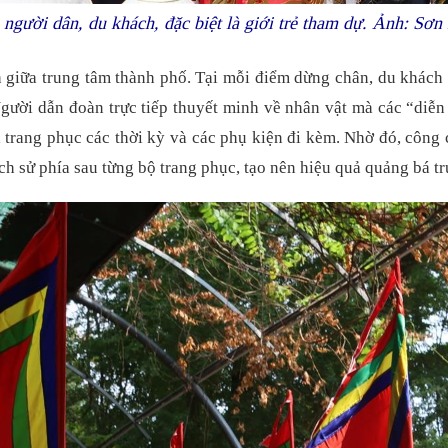
u người dân, du khách, đặc biệt là giới trẻ tham dự. Ảnh: S
 giữa trung tâm thành phố. Tại mỗi điểm dừng chân, du khách 
Người dẫn đoàn trực tiếp thuyết minh về nhân vật mà các “diễn 
a trang phục các thời kỳ và các phụ kiện đi kèm. Nhờ đó, côn
ch sử phía sau từng bộ trang phục, tạo nên hiệu quả quảng bá t