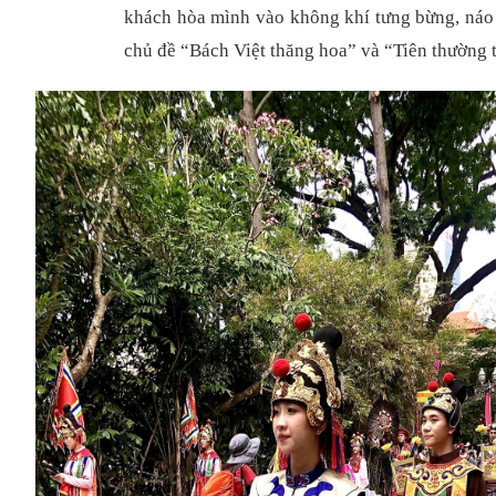
khách hòa mình vào không khí tưng bừng, náo n
chủ đề “Bách Việt thăng hoa” và “Tiên thường 