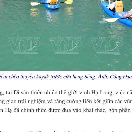
hiệm chèo thuyền kayak trước cửa hang Sáng. Ảnh: Công Đạt
, tại Di sản thiên nhiên thế giới vịnh Hạ Long, việc 
 gian trải nghiệm và tăng cường liên kết giữa các vùn
an Hạ đã chính thức được đưa vào khai thác, góp phần