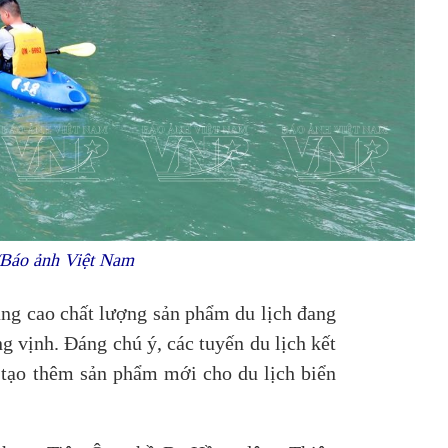
/Báo ảnh Việt Nam
nâng cao chất lượng sản phẩm du lịch đang
g vịnh. Đáng chú ý, các tuyến du lịch kết
 tạo thêm sản phẩm mới cho du lịch biển