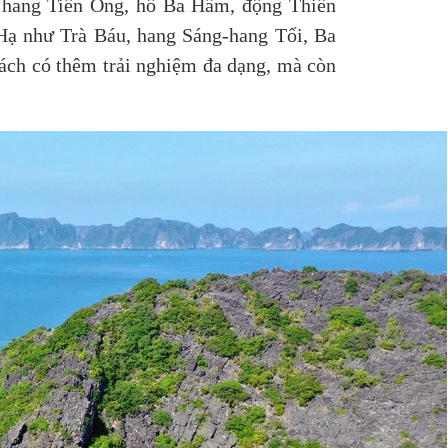
, hang Tiên Ông, hồ Ba Hầm, động Thiên
Hạ như Trà Báu, hang Sáng-hang Tối, Ba
hách có thêm trải nghiệm đa dạng, mà còn