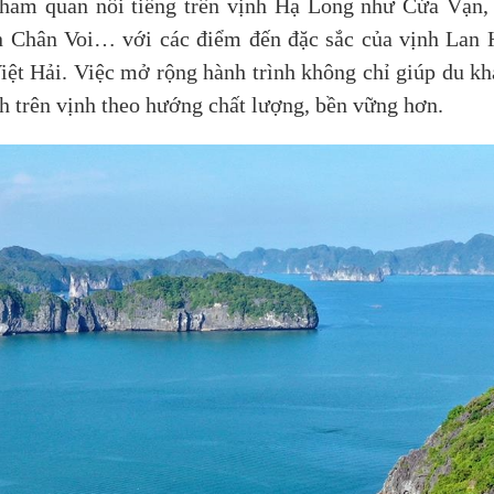
 tham quan nổi tiếng trên vịnh Hạ Long như Cửa Vạn
 Chân Voi… với các điểm đến đặc sắc của vịnh Lan 
Việt Hải. Việc mở rộng hành trình không chỉ giúp du k
ịch trên vịnh theo hướng chất lượng, bền vững hơn.