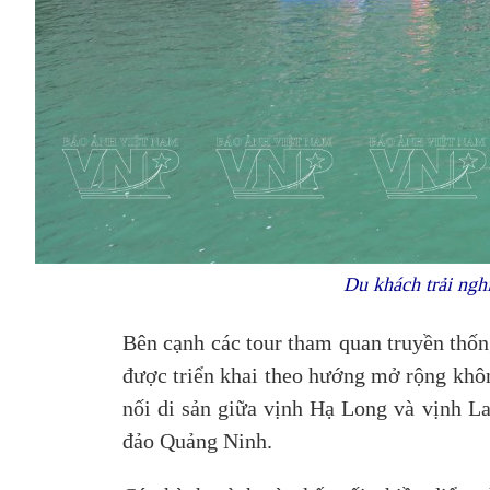
Du khách trải ng
Bên cạnh các tour tham quan truyền thống
được triển khai theo hướng mở rộng không
nối di sản giữa vịnh Hạ Long và vịnh L
đảo Quảng Ninh.