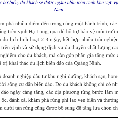
c bờ biển, du khách sẽ được ngắm nhìn toàn cảnh khu vực v
Nam
ám phá nhiều điểm đến trong cùng một hành trình, các
ng trên vịnh Hạ Long, qua đó hỗ trợ bảo vệ môi trườn
du lịch linh hoạt 2-3 ngày, kết hợp nhiều trải ngh
 trên vịnh và sử dụng dịch vụ du thuyền chất lượng cao
ải nghiệm cho du khách, mà còn góp phần gia tăng mức c
 trị khai thác du lịch biển đảo của Quảng Ninh.
 doanh nghiệp đầu tư khu nghỉ dưỡng, khách sạn, homes
 đời sống cư dân biển đảo. Do du khách không chỉ có 
n đảo ngày càng tăng, các địa phương từng bước làm m
ốc, đánh cá, khám phá rừng phi lao ven biển và thưởng
ệm dưới tán rừng cũng được bổ sung để tăng lựa chọn c