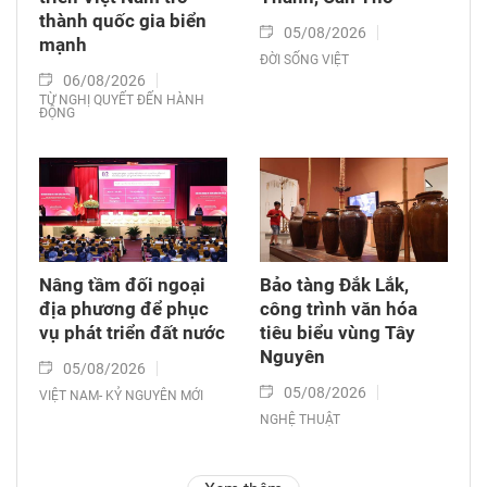
thành quốc gia biển
05/08/2026
mạnh
ĐỜI SỐNG VIỆT
06/08/2026
TỪ NGHỊ QUYẾT ĐẾN HÀNH
ĐỘNG
Nâng tầm đối ngoại
Bảo tàng Đắk Lắk,
địa phương để phục
công trình văn hóa
vụ phát triển đất nước
tiêu biểu vùng Tây
Nguyên
05/08/2026
05/08/2026
VIỆT NAM- KỶ NGUYÊN MỚI
NGHỆ THUẬT