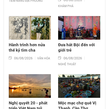
TIỀM NĂNG ĐỊA PHƯƠNG
KHÁM PHÁ
Hành trình hơn nửa
Đưa hát Bội đến với
thế kỷ tìm cha
giới trẻ
06/08/2026
06/08/2026
VĂN HÓA
NGHỆ THUẬT
Nghị quyết 20 - phát
Mộc mạc chợ quê Vị
triển Việt Nam trở
Thanh, Cần Thơ