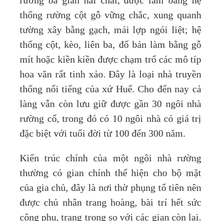
rường ba gian hai chái, được làm bằng hệ
thống rường cột gỗ vững chắc, xung quanh
tường xây bằng gạch, mái lợp ngói liệt; hệ
thống cột, kèo, liên ba, đố bản làm bằng gỗ
mít hoặc kiền kiền được chạm trổ các mô típ
hoa văn rất tinh xảo. Đây là loại nhà truyền
thống nổi tiếng của xứ Huế. Cho đến nay cả
làng vẫn còn lưu giữ được gần 30 ngôi nhà
rường cổ, trong đó có 10 ngôi nhà có giá trị
đặc biệt với tuổi đời từ 100 đến 300 năm.
Kiến trúc chính của một ngôi nhà rường
thường có gian chính thể hiện cho bộ mặt
của gia chủ, đây là nơi thờ phụng tổ tiên nên
được chủ nhân trang hoàng, bài trí hết sức
công phu, trang trọng so với các gian còn lại.