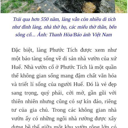
Trải qua hơn 550 năm, làng vẫn còn nhiều di tích
như đình làng, nhà thờ họ, các miếu thờ thần, bến
sông cổ... Ảnh: Thanh Hòa/Báo ảnh Việt Nam
Đặc biệt, làng Phước Tích được xem như
một bảo tàng sống về di sản nhà vườn của xứ
Huế. Nhà vườn cổ ở Phước Tích là một quần
thể không gian sống mang đậm chất văn hóa
và triết lí sống của người Huế. Đó là vẻ đẹp
sang trọng, quý phái, cởi mở, gần gũi với
thiên nhiên nhưng cũng có sự kín đáo, riêng
tư của gia chủ. Trong các không gian nhà
vườn ấy có những ngôi nhà rường được xây
dựng bề thế giữa một khu vườn rộng lớn có