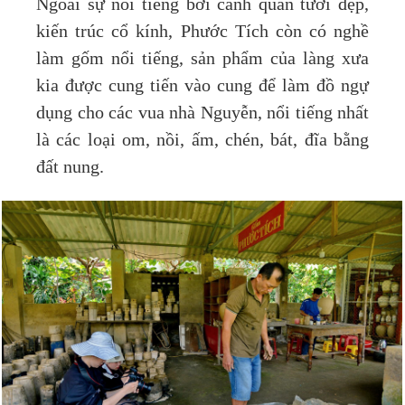
Ngoài sự nổi tiếng bởi cảnh quan tươi đẹp,
kiến trúc cổ kính, Phước Tích còn có nghề
làm gốm nổi tiếng, sản phẩm của làng xưa
kia được cung tiến vào cung để làm đồ ngự
dụng cho các vua nhà Nguyễn, nổi tiếng nhất
là các loại om, nồi, ấm, chén, bát, đĩa bằng
đất nung.