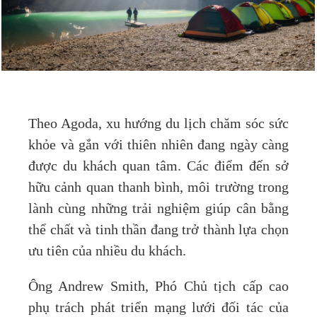
Theo Agoda, xu hướng du lịch chăm sóc sức
khỏe và gắn với thiên nhiên đang ngày càng
được du khách quan tâm. Các điểm đến sở
hữu cảnh quan thanh bình, môi trường trong
lành cùng những trải nghiệm giúp cân bằng
thể chất và tinh thần đang trở thành lựa chọn
ưu tiên của nhiều du khách.
Ông Andrew Smith, Phó Chủ tịch cấp cao
phụ trách phát triển mạng lưới đối tác của