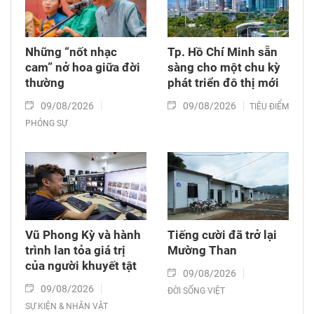
Những “nốt nhạc
Tp. Hồ Chí Minh sẵn
cam” nở hoa giữa đời
sàng cho một chu kỳ
thường
phát triển đô thị mới
09/08/2026
09/08/2026
TIÊU ĐIỂM
PHÓNG SỰ
Vũ Phong Kỳ và hành
Tiếng cười đã trở lại
trình lan tỏa giá trị
Mường Than
của người khuyết tật
09/08/2026
09/08/2026
ĐỜI SỐNG VIỆT
SỰ KIỆN & NHÂN VẬT