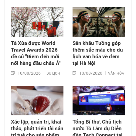
Tà Xùa được World
Sân khấu Tuồng góp
Travel Awards 2026
thêm sắc màu cho du
đề cử "Điểm đến mới
lịch văn hóa về đêm
nổi hàng đầu châu Á"
tại Hà Nội
10/08/2026
10/08/2026
DU LỊCH
VĂN HÓA
Xác lập, quản trị, khai
Tổng Bí thư, Chủ tịch
thác, phát triển tài sản
nước Tô Lâm dự Diễn
trí tuệ cho sản phẩm
đàn Tech Connect tại