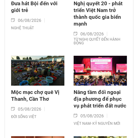
Đưa hát Bội đến với
Nghị quyết 20 - phát
giới trẻ
triển Việt Nam trở
thành quốc gia biển
06/08/2026
mạnh
NGHỆ THUẬT
06/08/2026
TỪ NGHỊ QUYẾT ĐẾN HÀNH
ĐỘNG
Mộc mạc chợ quê Vị
Nâng tầm đối ngoại
Thanh, Cần Thơ
địa phương để phục
vụ phát triển đất nước
05/08/2026
05/08/2026
ĐỜI SỐNG VIỆT
VIỆT NAM- KỶ NGUYÊN MỚI