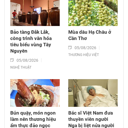
Bảo tàng Đắk Lắk,
Mùa dâu Hạ Châu ở
công trình văn hóa
Cần Thơ
tiêu biểu vùng Tây
05/08/2026
Nguyên
THƯƠNG HIỆU VIỆT
05/08/2026
NGHỆ THUẬT
Bún quậy, món ngon
Bác sĩ Việt Nam đưa
làm nên thương hiệu
thuyền viên người
ẩm thực đảo ngọc
Nga bị liệt nửa người