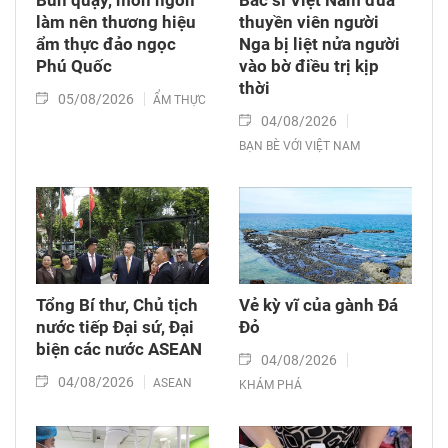
Bún quậy, món ngon
Bác sĩ Việt Nam đưa
làm nên thương hiệu
thuyền viên người
ẩm thực đảo ngọc
Nga bị liệt nửa người
Phú Quốc
vào bờ điều trị kịp
thời
05/08/2026
ẨM THỰC
04/08/2026
BẠN BÈ VỚI VIỆT NAM
Tổng Bí thư, Chủ tịch
Vẻ kỳ vĩ của gành Đá
nước tiếp Đại sứ, Đại
Đỏ
biện các nước ASEAN
04/08/2026
04/08/2026
ASEAN
KHÁM PHÁ