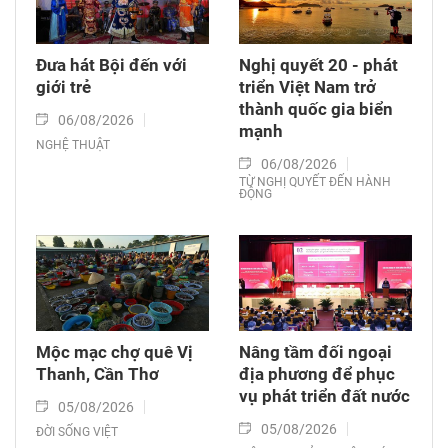
Đưa hát Bội đến với
Nghị quyết 20 - phát
giới trẻ
triển Việt Nam trở
thành quốc gia biển
06/08/2026
mạnh
NGHỆ THUẬT
06/08/2026
TỪ NGHỊ QUYẾT ĐẾN HÀNH
ĐỘNG
Mộc mạc chợ quê Vị
Nâng tầm đối ngoại
Thanh, Cần Thơ
địa phương để phục
vụ phát triển đất nước
05/08/2026
05/08/2026
ĐỜI SỐNG VIỆT