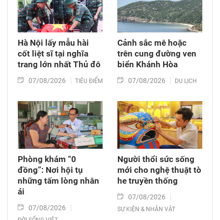
Hà Nội lấy mẫu hài
Cảnh sắc mê hoặc
cốt liệt sĩ tại nghĩa
trên cung đường ven
trang lớn nhất Thủ đô
biển Khánh Hòa
07/08/2026
07/08/2026
TIÊU ĐIỂM
DU LỊCH
Phòng khám “0
Người thổi sức sống
đồng”: Nơi hội tụ
mới cho nghệ thuật tò
những tấm lòng nhân
he truyền thống
ái
07/08/2026
07/08/2026
SỰ KIỆN & NHÂN VẬT
ĐỜI SỐNG VIỆT