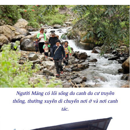
Người Mảng có lối sống du canh du cư truyền
thống, thường xuyên di chuyển nơi ở và nơi canh
tác.