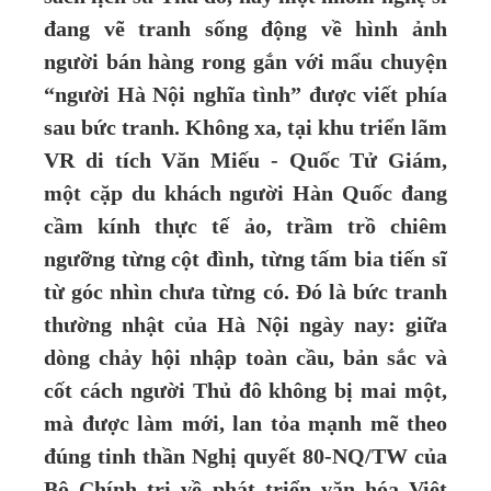
đang vẽ tranh sống động về hình ảnh
người bán hàng rong gắn với mẩu chuyện
“người Hà Nội nghĩa tình” được viết phía
sau bức tranh. Không xa, tại khu triển lãm
VR di tích Văn Miếu - Quốc Tử Giám,
một cặp du khách người Hàn Quốc đang
cầm kính thực tế ảo, trầm trồ chiêm
ngưỡng từng cột đình, từng tấm bia tiến sĩ
từ góc nhìn chưa từng có. Đó là bức tranh
thường nhật của Hà Nội ngày nay: giữa
dòng chảy hội nhập toàn cầu, bản sắc và
cốt cách người Thủ đô không bị mai một,
mà được làm mới, lan tỏa mạnh mẽ theo
đúng tinh thần Nghị quyết 80-NQ/TW của
Bộ Chính trị về phát triển văn hóa Việt