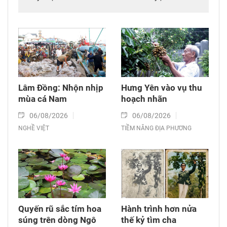
những người làm công tác gây mê hồi sức tại
Bệnh viện Bạch Mai – Cơ sở Ninh Bình.
Lâm Đồng: Nhộn nhịp
Hưng Yên vào vụ thu
mùa cá Nam
hoạch nhãn
06/08/2026
06/08/2026
NGHỀ VIỆT
TIỀM NĂNG ĐỊA PHƯƠNG
Quyến rũ sắc tím hoa
Hành trình hơn nửa
súng trên dòng Ngô
thế kỷ tìm cha