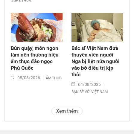
NGHỆ THUẬT
Bún quậy, món ngon
Bác sĩ Việt Nam đưa
làm nên thương hiệu
thuyền viên người
ẩm thực đảo ngọc
Nga bị liệt nửa người
Phú Quốc
vào bờ điều trị kịp
thời
05/08/2026
ẨM THỰC
04/08/2026
BẠN BÈ VỚI VIỆT NAM
Xem thêm