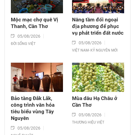
Mộc mạc chợ quê Vị
Nâng tầm đối ngoại
Thanh, Cần Thơ
địa phương để phục
vụ phát triển đất nước
05/08/2026
05/08/2026
ĐỜI SỐNG VIỆT
VIỆT NAM- KỶ NGUYÊN MỚI
Bảo tàng Đắk Lắk,
Mùa dâu Hạ Châu ở
công trình văn hóa
Cần Thơ
tiêu biểu vùng Tây
05/08/2026
Nguyên
THƯƠNG HIỆU VIỆT
05/08/2026