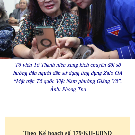
Tổ viên Tổ Thanh niên xung kích chuyển đổi số
hướng dẫn người dân sử dụng ứng dụng Zalo OA
“Mặt trận Tổ quốc Việt Nam phường Giảng Võ”.
Ảnh: Phong Thu
Theo Kế hoạch số 179/KH-UBND