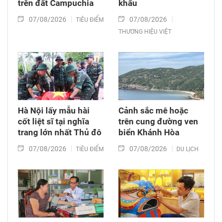
trên đất Campuchia
khẩu
07/08/2026
07/08/2026
TIÊU ĐIỂM
THƯƠNG HIỆU VIỆT
Hà Nội lấy mẫu hài
Cảnh sắc mê hoặc
cốt liệt sĩ tại nghĩa
trên cung đường ven
trang lớn nhất Thủ đô
biển Khánh Hòa
07/08/2026
07/08/2026
TIÊU ĐIỂM
DU LỊCH