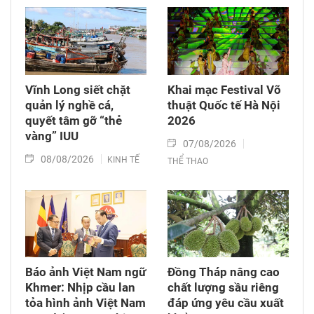
Vĩnh Long siết chặt
Khai mạc Festival Võ
quản lý nghề cá,
thuật Quốc tế Hà Nội
quyết tâm gỡ “thẻ
2026
vàng” IUU
07/08/2026
08/08/2026
KINH TẾ
THỂ THAO
Báo ảnh Việt Nam ngữ
Đồng Tháp nâng cao
Khmer: Nhịp cầu lan
chất lượng sầu riêng
tỏa hình ảnh Việt Nam
đáp ứng yêu cầu xuất