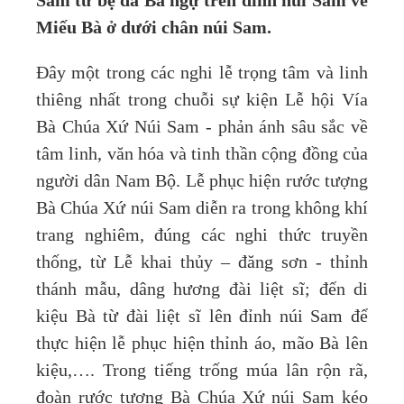
Sam từ bệ đá Bà ngự trên đỉnh núi Sam về
Miếu Bà ở dưới chân núi Sam.
Đây một trong các nghi lễ trọng tâm và linh
thiêng nhất trong chuỗi sự kiện Lễ hội Vía
Bà Chúa Xứ Núi Sam - phản ánh sâu sắc về
tâm linh, văn hóa và tinh thần cộng đồng của
người dân Nam Bộ. Lễ phục hiện rước tượng
Bà Chúa Xứ núi Sam diễn ra trong không khí
trang nghiêm, đúng các nghi thức truyền
thống, từ Lễ khai thủy – đăng sơn - thỉnh
thánh mẫu, dâng hương đài liệt sĩ; đến di
kiệu Bà từ đài liệt sĩ lên đỉnh núi Sam để
thực hiện lễ phục hiện thỉnh áo, mão Bà lên
kiệu,…. Trong tiếng trống múa lân rộn rã,
đoàn rước tượng Bà Chúa Xứ núi Sam kéo