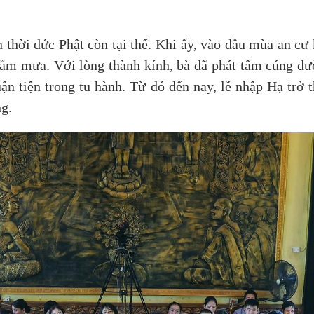
thời đức Phật còn tại thế. Khi ấy, vào đầu mùa an cư 
i tắm mưa. Với lòng thành kính, bà đã phát tâm cúng 
ận tiện trong tu hành. Từ đó đến nay, lễ nhập Hạ trở 
g.