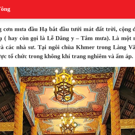
Tông
cơn mưa đầu Hạ bắt đầu tưới mát đất trời, cộng
ạ ( hay còn gọi là Lễ Dâng y – Tắm mưa). Là một n
 và các nhà sư. Tại ngôi chùa Khmer trong Làng V
ợc tổ chức trong không khí trang nghiêm và ấm áp.