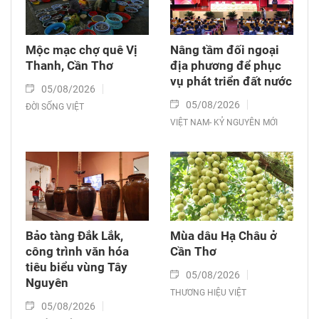
Mộc mạc chợ quê Vị
Nâng tầm đối ngoại
Thanh, Cần Thơ
địa phương để phục
vụ phát triển đất nước
05/08/2026
05/08/2026
ĐỜI SỐNG VIỆT
VIỆT NAM- KỶ NGUYÊN MỚI
Bảo tàng Đắk Lắk,
Mùa dâu Hạ Châu ở
công trình văn hóa
Cần Thơ
tiêu biểu vùng Tây
05/08/2026
Nguyên
THƯƠNG HIỆU VIỆT
05/08/2026