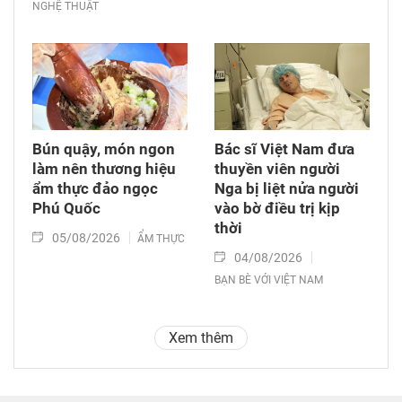
NGHỆ THUẬT
Bún quậy, món ngon
Bác sĩ Việt Nam đưa
làm nên thương hiệu
thuyền viên người
ẩm thực đảo ngọc
Nga bị liệt nửa người
Phú Quốc
vào bờ điều trị kịp
thời
05/08/2026
ẨM THỰC
04/08/2026
BẠN BÈ VỚI VIỆT NAM
Xem thêm