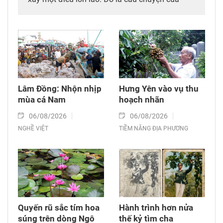
những người làm công tác gây mê hồi sức tại
Bệnh viện Bạch Mai – Cơ sở Ninh Bình.
Lâm Đồng: Nhộn nhịp
Hưng Yên vào vụ thu
mùa cá Nam
hoạch nhãn
06/08/2026
06/08/2026
NGHỀ VIỆT
TIỀM NĂNG ĐỊA PHƯƠNG
Quyến rũ sắc tím hoa
Hành trình hơn nửa
súng trên dòng Ngô
thế kỷ tìm cha