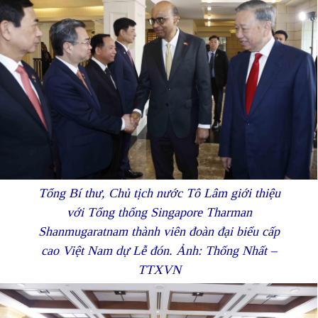
Tổng Bí thư, Chủ tịch nước Tô Lâm giới thiệu
với Tổng thống Singapore Tharman
Shanmugaratnam thành viên đoàn đại biểu cấp
cao Việt Nam dự Lễ đón. Ảnh: Thống Nhất –
TTXVN