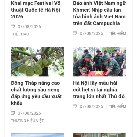
Khai mạc Festival Võ
Báo ảnh Việt Nam ngữ
thuật Quốc tế Hà Nội
Khmer: Nhịp cầu lan
2026
tỏa hình ảnh Việt Nam
trên đất Campuchia
07/08/2026
07/08/2026
TIÊU ĐIỂM
THỂ THAO
Đồng Tháp nâng cao
Hà Nội lấy mẫu hài
chất lượng sầu riêng
cốt liệt sĩ tại nghĩa
đáp ứng yêu cầu xuất
trang lớn nhất Thủ đô
khẩu
07/08/2026
TIÊU ĐIỂM
07/08/2026
THƯƠNG HIỆU VIỆT