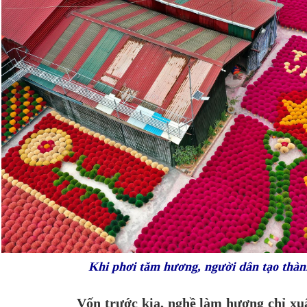
Khi phơi tăm hương, người dân tạo thà
Vốn trước kia, nghề làm hương chỉ xu