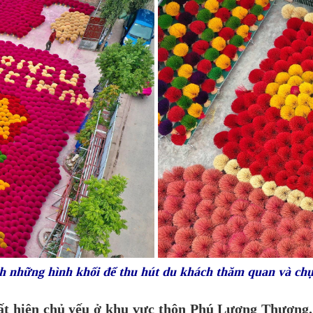
nh những hình khối để thu hút du khách thăm quan và ch
ất hiện chủ yếu ở khu vực thôn Phú Lương Thượng.