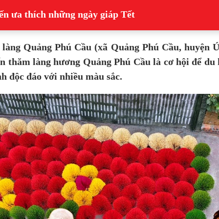
n ưa thích những ngày giáp Tết
,
làng Quảng Phú Cầu (
xã Quảng Phú Cầu, huyện Ứ
Đến thăm làng hương Quảng Phú Cầu là cơ hội để du 
nh độc đáo với nhiều màu sắc.