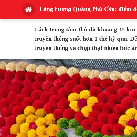
Làng hương Quảng Phú Cầu: điểm đế
Cách trung tâm thủ đô khoảng 35 km
truyền thống suốt hơn 1 thế kỷ qua. 
truyền thống và chụp thật nhiều bức ả