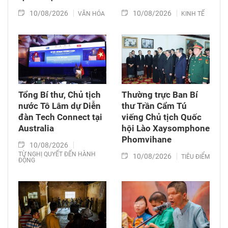
10/08/2026
10/08/2026
VĂN HÓA
KINH TẾ
Tổng Bí thư, Chủ tịch
Thường trực Ban Bí
nước Tô Lâm dự Diễn
thư Trần Cẩm Tú
đàn Tech Connect tại
viếng Chủ tịch Quốc
Australia
hội Lào Xaysomphone
Phomvihane
10/08/2026
TỪ NGHỊ QUYẾT ĐẾN HÀNH
10/08/2026
TIÊU ĐIỂM
ĐỘNG