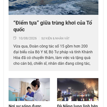
“Điểm tựa” giữa trùng khơi của Tổ
quốc
10/08/2026
SỰ KIỆN & NHÂN VẬT
Vừa qua, Đoàn công tác số 15 gồm hơn 200
đại biểu của Bộ Y tế, Bộ Tư pháp và tỉnh Khánh
Hòa đã có chuyến thăm, làm việc và tặng quà
cho cán bộ, chiến sĩ, nhân dân đang công tác,
sinh sống tại Đặc khu Trường Sa và Nhà giàn
DK1. Trong chuyến công tác này, Giáo sư, Tiến
sĩ (GS.TS.) Thứ trưởng Bộ Y tế Trần Văn Thuấn
đã có những chia sẻ về thực tế y tế biển đảo
hiện nay cũng như định hướng phát triển trong
thời gian tới…
Nơi sự sống được
Đà Nẵng lung linh bên