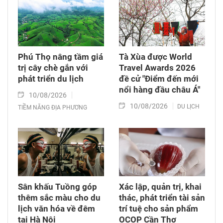
Phú Thọ nâng tầm giá
Tà Xùa được World
trị cây chè gắn với
Travel Awards 2026
phát triển du lịch
đề cử "Điểm đến mới
nổi hàng đầu châu Á"
10/08/2026
10/08/2026
DU LỊCH
TIỀM NĂNG ĐỊA PHƯƠNG
Sân khấu Tuồng góp
Xác lập, quản trị, khai
thêm sắc màu cho du
thác, phát triển tài sản
lịch văn hóa về đêm
trí tuệ cho sản phẩm
tại Hà Nội
OCOP Cần Thơ