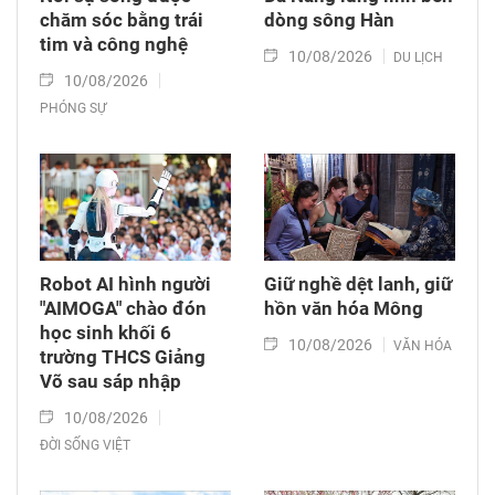
chăm sóc bằng trái
dòng sông Hàn
tim và công nghệ
10/08/2026
DU LỊCH
10/08/2026
PHÓNG SỰ
Robot AI hình người
Giữ nghề dệt lanh, giữ
"AIMOGA" chào đón
hồn văn hóa Mông
học sinh khối 6
10/08/2026
VĂN HÓA
trường THCS Giảng
Võ sau sáp nhập
10/08/2026
ĐỜI SỐNG VIỆT