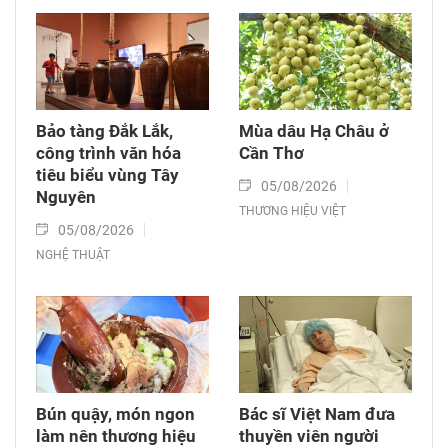
Bảo tàng Đắk Lắk,
Mùa dâu Hạ Châu ở
công trình văn hóa
Cần Thơ
tiêu biểu vùng Tây
05/08/2026
Nguyên
THƯƠNG HIỆU VIỆT
05/08/2026
NGHỆ THUẬT
Bún quậy, món ngon
Bác sĩ Việt Nam đưa
làm nên thương hiệu
thuyền viên người