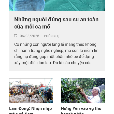
Những người đứng sau sự an toàn
của mỗi ca mổ
06/08/2026
PHÓNG SỰ
Có những con người lặng lẽ mang theo không
chỉ hành trang nghề nghiệp, mà còn là niềm tin
rằng họ đang góp một phần nhỏ bé để dựng
xây một điều lớn lao. Đó là câu chuyện của
những người làm công tác gây mê hồi sức tại
Bệnh viện Bạch Mai – Cơ sở Ninh Bình.
Lâm Đồng: Nhộn nhịp
Hưng Yên vào vụ thu