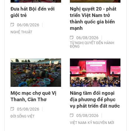
Đưa hát Bội đến với
Nghị quyết 20 - phát
giới trẻ
triển Việt Nam trở
thành quốc gia biển
06/08/2026
mạnh
NGHỆ THUẬT
06/08/2026
TỪ NGHỊ QUYẾT ĐẾN HÀNH
ĐỘNG
Mộc mạc chợ quê Vị
Nâng tầm đối ngoại
Thanh, Cần Thơ
địa phương để phục
vụ phát triển đất nước
05/08/2026
05/08/2026
ĐỜI SỐNG VIỆT
VIỆT NAM- KỶ NGUYÊN MỚI