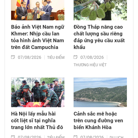
Báo ảnh Việt Nam ngữ
Đồng Tháp nâng cao
Khmer: Nhịp cầu lan
chất lượng sầu riêng
tỏa hình ảnh Việt Nam
đáp ứng yêu cầu xuất
trên đất Campuchia
khẩu
07/08/2026
07/08/2026
TIÊU ĐIỂM
THƯƠNG HIỆU VIỆT
Hà Nội lấy mẫu hài
Cảnh sắc mê hoặc
cốt liệt sĩ tại nghĩa
trên cung đường ven
trang lớn nhất Thủ đô
biển Khánh Hòa
07/08/2026
07/08/2026
TIÊU ĐIỂM
DU LỊCH