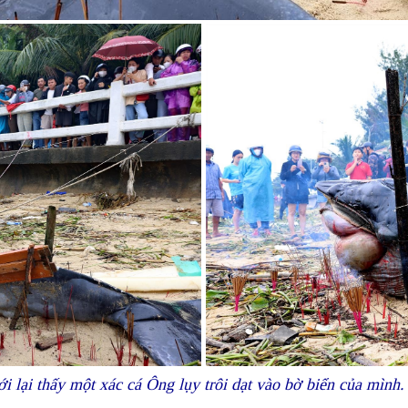
ới lại thấy một xác cá Ông lụy trôi dạt vào bờ biển của mì