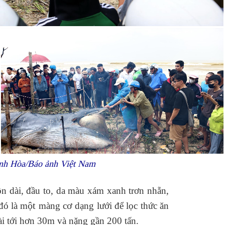
anh Hòa/Báo ảnh Việt Nam
ôn dài, đầu to, da màu xám xanh trơn nhẵn,
đó là m
ột
màng c
ơ
dạng lưới để lọc thức ăn
dài tới hơn 30m và nặng gần 200 tấn.