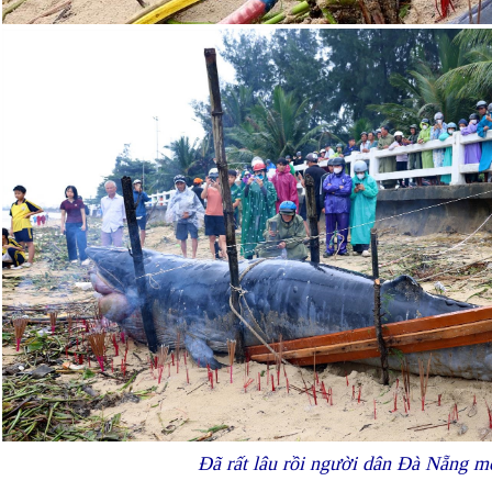
Đã rất lâu rồi người dân Đà Nẵng m