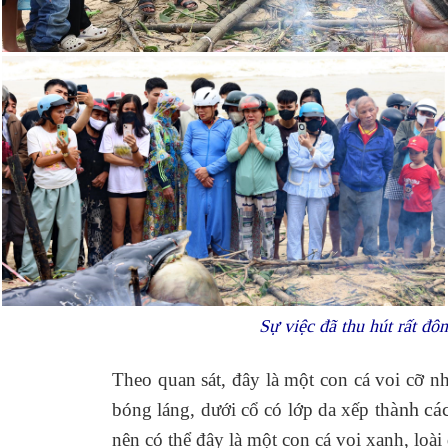
S
ự việc đã thu hút r
ất đô
Theo quan sát, đây là một con cá voi cỡ n
bóng láng, dưới cổ có lớp da xếp th
ành cá
nên có thể đây là một con cá voi xanh, loài