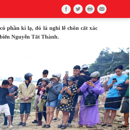
ó phần
c
kì lạ, đó là nghi lễ chôn cất xác
bờ biển Nguyễn Tất Thành.