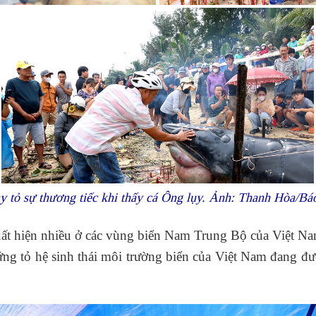
y tỏ sự thương tiếc khi thấy cá Ông lụy. Ảnh: Thanh Hòa/B
t hiện nhiều ở các vùng biển Nam Trung Bộ của Việt Nam.
ng tỏ hệ sinh thái môi trường biển của Việt Nam đang đượ