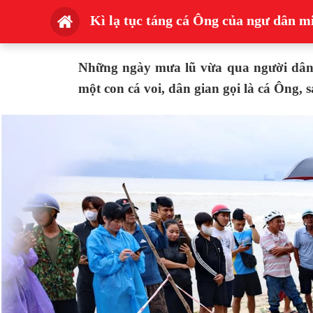
Kì lạ tục táng cá Ông của ngư dân m
Những ngày mưa lũ vừa qua người dâ
một con cá voi, dân gian gọi là cá Ông, 