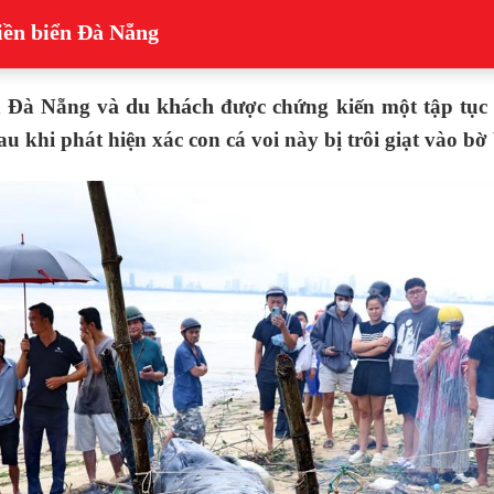
iền biển Đà Nẵng
à du khách
n Đà Nẵng v
được chứng kiến một tập tục 
sau khi phát hiện xác con cá voi này bị trôi giạt vào 