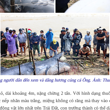
ng người dân đến xem và dâng hương cúng cá Ông. Ảnh: Th
hỏ, dài khoảng 4m, nặng chừng 2 tấn. Với hình dạng thu
c nếp
nhăn màu trắng, miệng không có răng mà thay vào 
 động vật lớn nhất trên Trái Đất, con trưởng thành có thể 